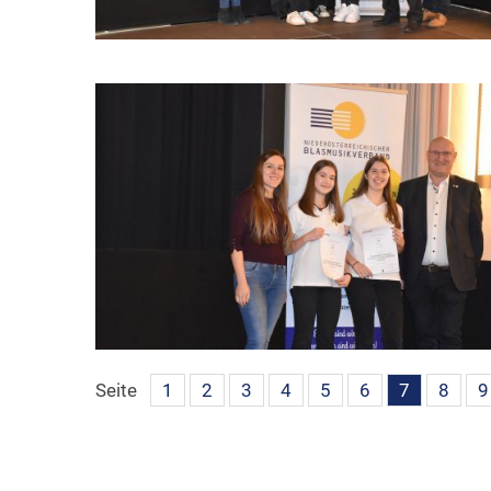
Seite
1
2
3
4
5
6
7
8
9